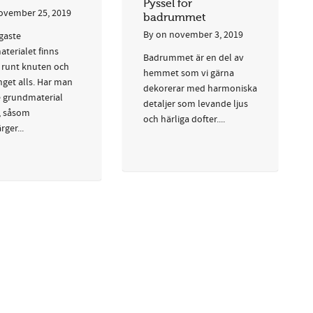
Pyssel för
ovember 25, 2019
badrummet
By
on
november 3, 2019
igaste
terialet finns
Badrummet är en del av
s runt knuten och
hemmet som vi gärna
nget alls. Har man
dekorerar med harmoniska
e grundmaterial
detaljer som levande ljus
 såsom
och härliga dofter....
ger...