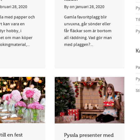
ebruari 28, 2020
By
on
januari 28, 2020
Py
sla med papper och
Gamla favoritplagg blir
Ti
rt kan vara en
urvuxna, går sönder eller
dyr hobby, i
får fläckar som är bortom
Py
het om man köper
all räddning. Vad gör man
kingmaterial,...
med plaggen?...
K
Pa
Py
St
till en fest
Pyssla presenter med