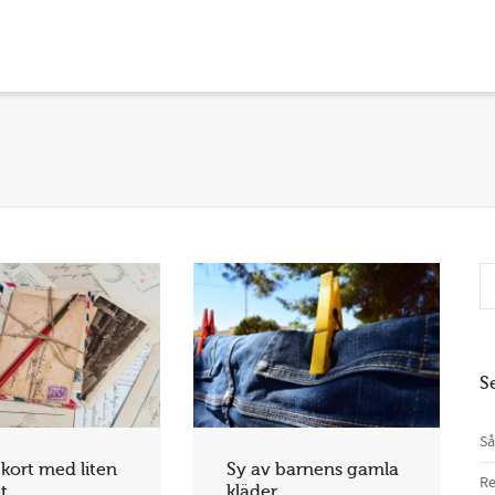
S
Så
kort med liten
Sy av barnens gamla
Re
t
kläder