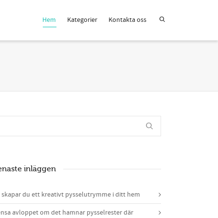
Hem
Kategorier
Kontakta oss
enaste inläggen
 skapar du ett kreativt pysselutrymme i ditt hem
nsa avloppet om det hamnar pysselrester där