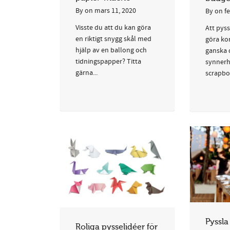
By
on
mars 11, 2020
By
on
f
Visste du att du kan göra
Att pys
en riktigt snygg skål med
göra ko
hjälp av en ballong och
ganska 
tidningspapper? Titta
synner
gärna...
scrapboo
Pyssla 
Roliga pysselidéer för