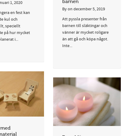
barnen
anuari 1, 2020
By
on
december 5, 2019
ngera en fest kan
Att pyssla presenter från
de kul och
barnen till släktingar och
lt, speciellt
vänner är mycket roligare
e på hur mycket
än att gå och köpa något.
lanerat i...
Inte...
a med
aterial