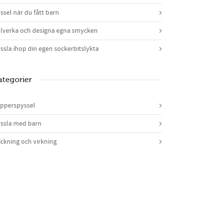
ssel när du fått barn
llverka och designa egna smycken
ssla ihop din egen sockerbitslykta
ategorier
pperspyssel
ssla med barn
ickning och virkning