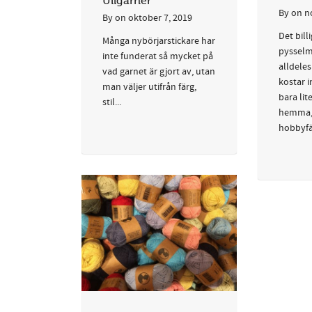
Ullgarner
By
on
n
By
on
oktober 7, 2019
Det bill
Många nybörjarstickare har
pysselma
inte funderat så mycket på
alldele
vad garnet är gjort av, utan
kostar i
man väljer utifrån färg,
bara lit
stil...
hemma,
hobbyfär