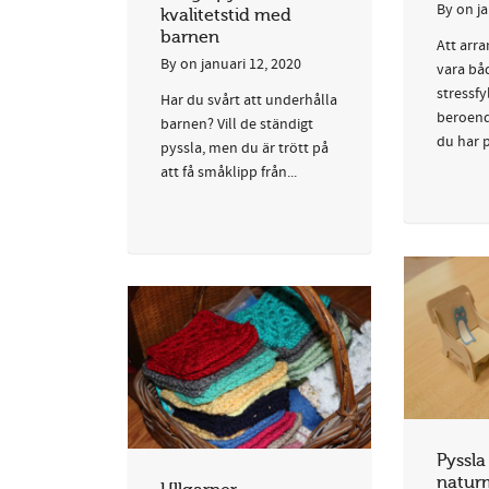
By
on
j
kvalitetstid med
barnen
Att arra
By
on
januari 12, 2020
vara bå
stressfyl
Har du svårt att underhålla
beroend
barnen? Vill de ständigt
du har p
pyssla, men du är trött på
att få småklipp från...
Pyssl
naturm