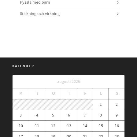
Pyssla med barn
Stickning och virkning
KALENDER
augusti 2026
M
T
O
T
F
L
S
1
2
3
4
5
6
7
8
9
10
11
12
13
14
15
16
17
18
19
20
21
22
23