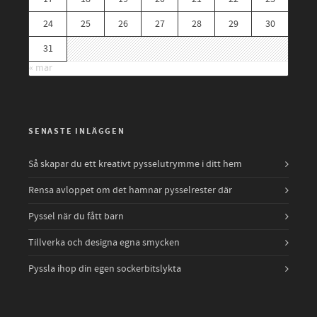
24
25
26
27
28
29
30
31
« mar
SENASTE INLÄGGEN
Så skapar du ett kreativt pysselutrymme i ditt hem
Rensa avloppet om det hamnar pysselrester där
Pyssel när du fått barn
Tillverka och designa egna smycken
Pyssla ihop din egen sockerbitslykta