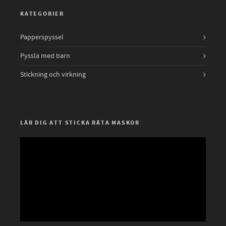
KATEGORIER
Papperspyssel
Pyssla med barn
Stickning och virkning
LÄR DIG ATT STICKA RÄTA MASKOR
Videospelare