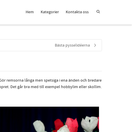
Hem
Kategorier
Kontakta oss
Bästa pysselidéerna
g. Gör remsorna långa men spetsiga i ena änden och bredare
pret. Det går bra med till exempel hobbylim eller skollim.