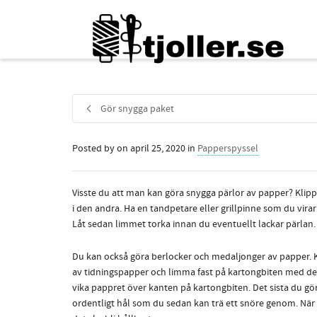
Gör snygga paket
Posted by
on
april 25, 2020
in
Papperspyssel
Visste du att man kan göra snygga pärlor av papper? Klip
i den andra. Ha en tandpetare eller grillpinne som du vir
Låt sedan limmet torka innan du eventuellt lackar pärlan.
Du kan också göra berlocker och medaljonger av papper. Kl
av tidningspapper och limma fast på kartongbiten med decou
vika pappret över kanten på kartongbiten. Det sista du gör i
ordentligt hål som du sedan kan trä ett snöre genom. När