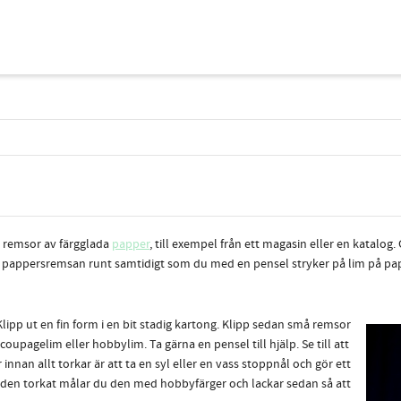
p remsor av färgglada
papper
, till exempel från ett magasin eller en katalo
ar pappersremsan runt samtidigt som du med en pensel stryker på lim på pap
ipp ut en fin fo
rm i en bit stadig kartong. Klipp sedan små remsor
pagelim eller hobbylim. Ta gärna en pensel till hjälp. Se till att
nnan allt torkar är att ta en syl eller en vass stoppnål och gör ett
 den torkat målar du den med hobbyfärger och lackar sedan så att