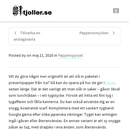
Tillverka en
Papperssmycken
anslagstavla
Posted by
on
maj 21, 2020
in
Papperspyssel
Vill du göra något mer originellt än att slå in paketet i
presentpapper från Ica? Då kan du spana på hur de gör i
Japan
sedan länge. Där är det vanligt att man slår in saker – gåvor likväl
som lunchlådan – i ett tygstycke. Försök att hitta ett fint tyg i
tygaffären och fålla kanterna. Du kan också använda dig av en
snygg, kvadratisk scarf. Komplettera med ett vackert tygband.
Googla gärna efter olika japanska vikningar. Tyget kan antingen
ingå i gåvan eller återanvändas. En annan variant är att sy snygga
påsar av tyg, med dragsko i ena änden, som å
teranvänds.