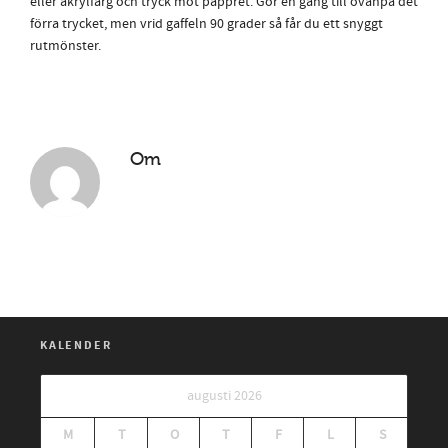
eller akrylfärg och tryck mot pappret. Gör en gång till ovanpå det
förra trycket, men vrid gaffeln 90 grader så får du ett snyggt
rutmönster.
Om
KALENDER
augusti 2026
M
T
O
T
F
L
S