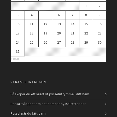
1
2
3
4
5
6
7
8
9
10
11
12
13
14
15
16
17
18
19
20
21
22
23
24
25
26
27
28
29
30
31
« mar
SENASTE INLÄGGEN
Så skapar du ett kreativt pysselutrymme i ditt hem
Rensa avloppet om det hamnar pysselrester där
Pyssel när du fått barn