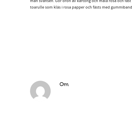
man svansen. Gör öron av kartong och måla rosa och fäst 
toarulle som kläs i rosa papper och fästs med gummiban
Om