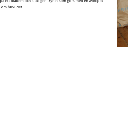
på ett diadem och slutligen trynet som görs med en avklippt
d om huvudet.