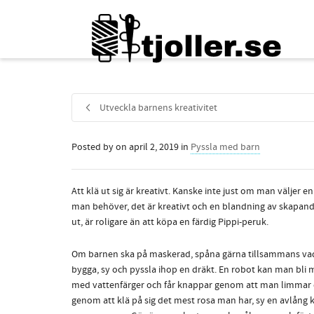
Utveckla barnens kreativitet
Posted by
on
april 2, 2019
in
Pyssla med barn
Att klä ut sig är kreativt. Kanske inte just om man väljer
man behöver, det är kreativt och en blandning av skapande 
ut, är roligare än att köpa en färdig Pippi-peruk.
Om barnen ska på maskerad, spåna gärna tillsammans vad
bygga, sy och pyssla ihop en dräkt. En robot kan man bli m
med vattenfärger och får knappar genom att man limmar dit
genom att klä på sig det mest rosa man har, sy en avlång k